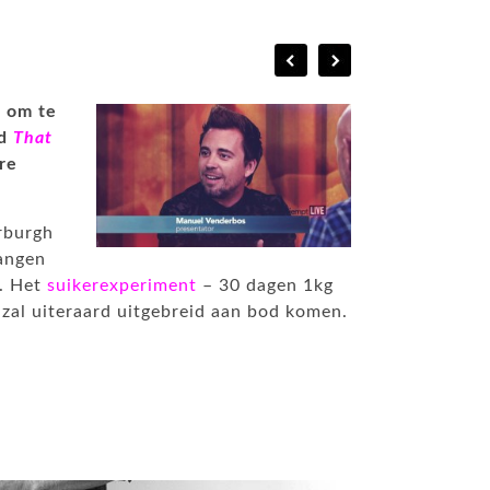
 om te
ld
That
re
rburgh
langen
r. Het
suikerexperiment
– 30 dagen 1kg
zal uiteraard uitgebreid aan bod komen.