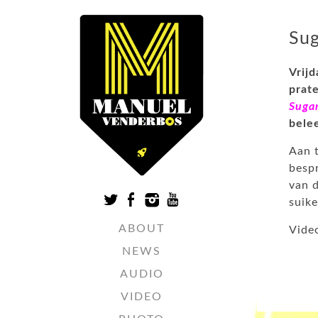
Sug
Vrijd
prat
Suga
bele
Aan 
bespr
van d
suik
ABOUT
Vide
NEWS
AUDIO
VIDEO