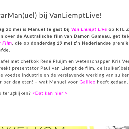
arMan(uel) bij VanLiemptLive!
ag 20 mei is Manuel te gast bij
Van Liempt Live
op RTL Z
en over de Australische film van Damon Gameau, getite
r Film
, die op donderdag 19 mei z’n Nederlandse premiè
efde.
tafel met chefkok René Pluijm en wetenschapper Kris Ve
eekt presentator Paul van Liempt de film, de (suiker)be
e voedselindustrie en de verslavende werking van suike
er per dag eten! – wat Manuel voor
Galileo
heeft gedaan, 
o terugkijken?
<Dat kan hier!>