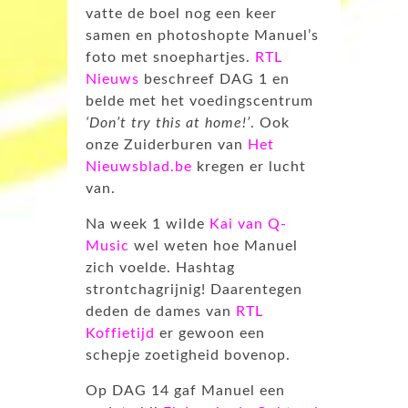
vatte de boel nog een keer
samen en photoshopte Manuel’s
foto met snoephartjes.
RTL
Nieuws
beschreef DAG 1 en
belde met het voedingscentrum
‘Don’t try this at home!’
. Ook
onze Zuiderburen van
Het
Nieuwsblad.be
kregen er lucht
van.
Na week 1 wilde
Kai van Q-
Music
wel weten hoe Manuel
zich voelde. Hashtag
strontchagrijnig! Daarentegen
deden de dames van
RTL
Koffietijd
er gewoon een
schepje zoetigheid bovenop.
Op DAG 14 gaf Manuel een