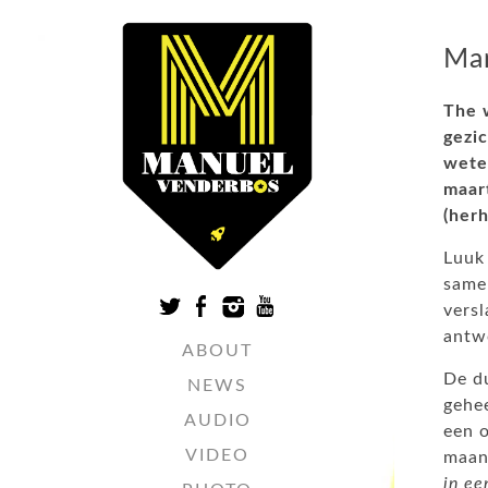
Man
The 
gezi
wete
maar
(herh
Luuk
same
versl
antw
ABOUT
De du
NEWS
gehee
AUDIO
een o
VIDEO
maand
in ee