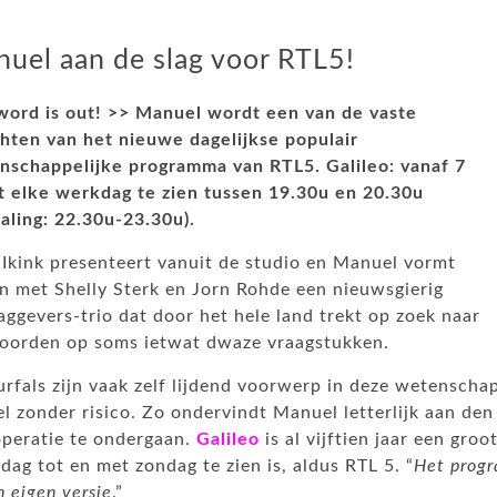
uel aan de slag voor RTL5!
word is out! >> Manuel wordt een van de vaste
chten van het nieuwe dagelijkse populair
nschappelijke programma van RTL5. Galileo: vanaf 7
t elke werkdag te zien tussen 19.30u en 20.30u
aling: 22.30u-23.30u).
 Ikink presenteert vanuit de studio en Manuel vormt
n met Shelly Sterk en Jorn Rohde een nieuwsgierig
aggevers-trio dat door het hele land trekt op zoek naar
oorden op soms ietwat dwaze vraagstukken.
rfals zijn vaak zelf lijdend voorwerp in deze wetenschapp
l zonder risico. Zo ondervindt Manuel letterlijk aan den
peratie te ondergaan.
Galileo
is al vijftien jaar een gro
ag tot en met zondag te zien is, aldus RTL 5. “
Het progr
n eigen versie
.”