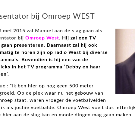
sentator bij Omroep WEST
f mei 2015 zal Manuel aan de slag gaan als
entator bij
Omroep West
.
Hij zal een TV
 gaan presenteren. Daarnaast zal hij ook
matig te horen zijn op radio West bij diverse
ramma’s. Bovendien is hij een van de
kicks in het TV programma ‘Debby en haar
en’.
el: “Ik ben hier op nog geen 500 meter
groeid. Op de plek waar nu het gebouw van
mroep staat, waren vroeger de voetbalvelden
ik als jochie voetbalde. Omroep West voelt dus letterlijk 
k hier aan de slag kan en mooie dingen mag gaan maken. I