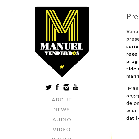
Pre
Vana
pres
serie
regel
prog
side
mann
Manu
opge
ABOUT
de o
NEWS
waar 
dat i
AUDIO
VIDEO