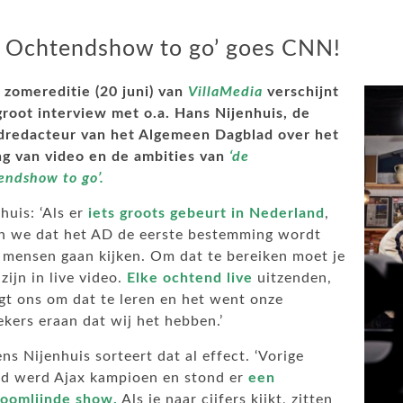
 Ochtendshow to go’ goes CNN!
 zomereditie (20 juni) van
VillaMedia
verschijnt
groot interview met o.a. Hans Nijenhuis, de
dredacteur van het Algemeen Dagblad over het
ng van video en de ambities van
‘de
endshow to go’.
huis: ‘Als er
iets groots gebeurt in Nederland
,
en we dat het AD de eerste bestemming wordt
 mensen gaan kijken. Om dat te bereiken moet je
zijn in live video.
Elke ochtend live
uitzenden,
gt ons om dat te leren en het went onze
kers eraan dat wij het hebben.’
ns Nijenhuis sorteert dat al effect. ‘Vorige
d werd Ajax kampioen en stond er
een
oom­lijnde
show.
Als je naar cijfers kijkt, zitten