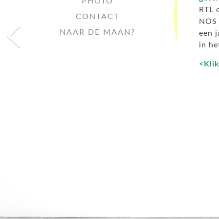
PHOTO
RTL e
CONTACT
NOS 
NAAR DE MAAN?
een j
in he
<Klik