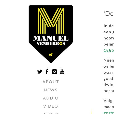
‘De
In de
een 
hoof
bela
Ocht
Nijen
will
waar
goed 
ABOUT
dwin
NEWS
bezoe
AUDIO
Volge
VIDEO
maan
gestr