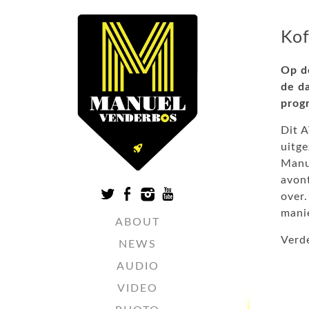
Kof
Op d
de d
pro
Dit 
uitge
Manue
avon
over.
mani
ABOUT
Verde
NEWS
AUDIO
VIDEO