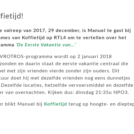
fietijd!
e valreep van 2017, 29 december, is Manuel te gast bij
ames van Koffietijd op RTL4 om te vertellen over het
gramma
‘De Eerste Vakantie van…’
AVROTROS-programma wordt op 2 januari 2018
zonden en daarin staat de eerste vakantie centraal die
l met zijn vrienden vierde zonder zijn ouders. Dit
tuur doet hij met dezelfde vrienden nog eens dunnetjes
 Dezelfde locaties, hetzelfde vervoersmiddel en dezelfde
er van overnachten. Kijken dus: dinsdag 21:35u NPO3.
r blikt Manuel bij
Koffietijd
terug op hoogte- en diepte