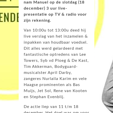
nam Manuel op de slotdag (18
december) 3 uur live-
presentatie op TV & radio voor
zijn rekening.
Van 10:00u tot 13:00u deed hij
live verslag van het inzamelen &
inpakken van houdbaar voedsel.
Dit alles werd gelardeerd met
fantastische optredens van Lee
Towers, Syb vd Ploeg & De Kast,
Tim Akkerman, Bodyguard-
musicalster April Darby,
zangeres Nurlaila Karim en vele
Haagse prominenten als Bas
Muijs, Jet Sol, Rene van Kooten
en Stephan Evenblij.
De actie liep van 11 t/m 18
december. Het doel was om voor